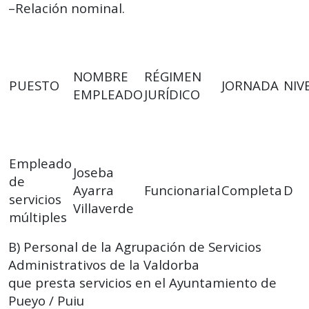
–Relación nominal.
NOMBRE
RÉGIMEN
PUESTO
JORNADA
NIV
EMPLEADO
JURÍDICO
Empleado
Joseba
de
Ayarra
Funcionarial
Completa
D
servicios
Villaverde
múltiples
B) Personal de la Agrupación de Servicios
Administrativos de la Valdorba
que presta servicios en el Ayuntamiento de
Pueyo / Puiu