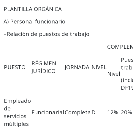
PLANTILLA ORGÁNICA
A) Personal funcionario
–Relación de puestos de trabajo.
COMPLE
Pue
RÉGIMEN
PUESTO
JORNADA
NIVEL
trab
JURÍDICO
Nivel
(inc
DF19
Empleado
de
Funcionarial
Completa
D
12%
20%
servicios
múltiples